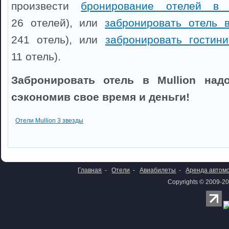
произвести
бронирование отелей в 
26 отелей), или
забронировать отель 
241 отель), или
забронировать гостин
11 отель).
Забронировать отель в Mullion надо
сэкономив свое время и деньги!
Отели Mullion 3 звезды
Главная
-
Отели
-
Авиабилеты
-
Аренда автом
Copyrights © 2009-20