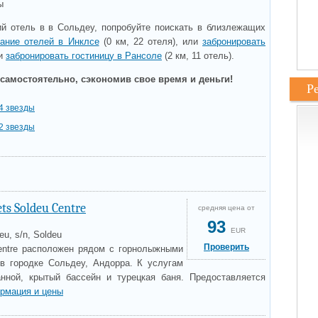
ы
й отель в в Сольдеу, попробуйте поискать в близлежащих
вание отелей в Инклсе
(0 км, 22 отеля), или
забронировать
ли
забронировать гостиницу в Рансоле
(2 км, 11 отель).
самостоятельно, сэкономив свое время и деньги!
Р
4 звезды
2 звезды
ets Soldeu Centre
средняя цена от
93
EUR
eu, s/n, Soldeu
Проверить
Centre расположен рядом с горнолыжными
в городке Сольдеу, Андорра. К услугам
анной, крытый бассейн и турецкая баня. Предоставляется
рмация и цены