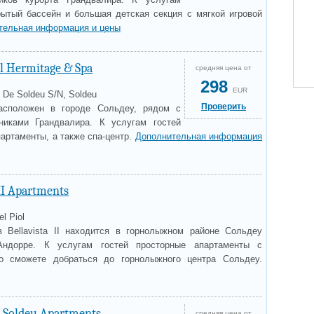
рытый бассейн и большая детская секция с мягкой игровой
тельная информация и цены
l Hermitage & Spa
средняя цена от
298
EUR
l De Soldeu S/N, Soldeu
Проверить
асположен в городе Сольдеу, рядом с
иками Грандвалира. К услугам гостей
партаменты, а также спа-центр.
Дополнительная информация
 II Apartments
l Piol
 Bellavista II находится в горнолыжном районе Сольдеу
ндорре. К услугам гостей просторные апартаменты с
о сможете добраться до горнолыжного центра Сольдеу.
e Soldeu Apartments
средняя цена от