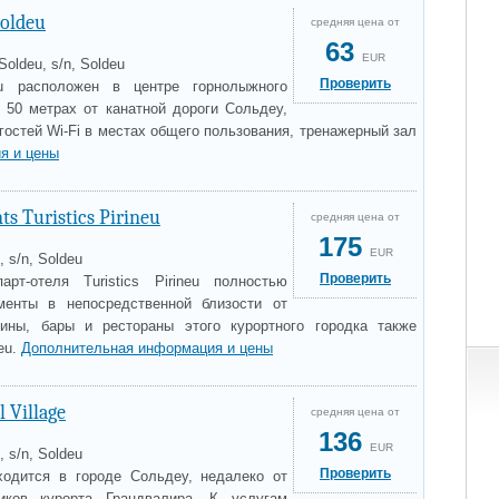
Soldeu
средняя цена от
63
EUR
-Soldeu, s/n, Soldeu
Проверить
eu расположен в центре горнолыжного
в 50 метрах от канатной дороги Сольдеу,
остей Wi-Fi в местах общего пользования, тренажерный зал
я и цены
s Turistics Pirineu
средняя цена от
175
EUR
, s/n, Soldeu
Проверить
рт-отеля Turistics Pirineu полностью
менты в непосредственной близости от
ины, бары и рестораны этого курортного городка также
eu.
Дополнительная информация и цены
l Village
средняя цена от
136
EUR
, s/n, Soldeu
Проверить
аходится в городе Сольдеу, недалеко от
иков курорта Грандвалира. К услугам