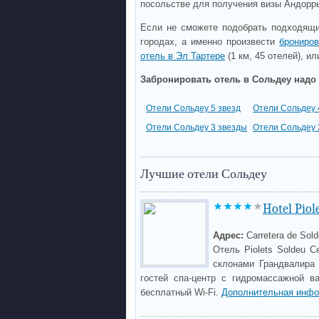
посольстве для получения визы Андорр
Если не сможете подобрать подходящи
городах, а именно произвести
брониро
отель в Эл Тартере
(1 км, 45 отелей), и
Забронировать отель в Сольдеу надо 
Отели Сольдеу 5 звезд
Отели Сольдеу 
Отели Сольдеу 3 звезды
Отели Сольдеу 
Лучшие отели Сольдеу
Hotel Piol
Адрес:
Carretera de Sold
Отель Piolets Soldeu 
склонами Грандвалира 
гостей спа-центр с гидромассажной в
бесплатный Wi-Fi.
Дополнительная инфо