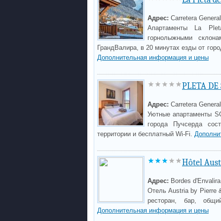
Адрес:
Carretera General
Апартаменты La Ple
горнолыжными склона
ГрандВалира, в 20 минутах езды от гор
Дополнительная информация и цены
PLETA DE
Адрес:
Carretera General
Уютные апартаменты S
города Пучсерда сос
территории и бесплатный Wi-Fi.
Дополни
Hôtel Aust
Адрес:
Bordes d'Envalira
Отель Austria by Pierre
ресторан, бар, общ
Дополнительная информация и цены