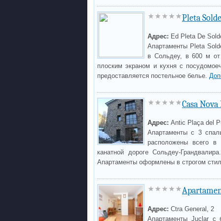
Pleta Sold
Адрес:
Ed Pleta De Sold
Апартаменты Pleta Sol
в Сольдеу, в 600 м от
плоским экраном и кухня с посудомое
предоставляется постельное белье.
Доп
Casa Nova 
Адрес:
Antic Plaça del P
Апартаменты с 3 спал
расположены всего в 
канатной дороге Сольдеу-Грандвалира
Апартаменты оформлены в строгом сти
Apartamen
Адрес:
Ctra General, 2
Апартаменты Juclar с