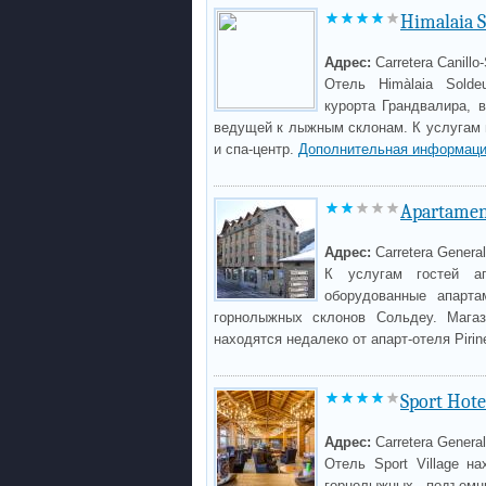
Himalaia 
Адрес:
Carretera Canillo
Отель Himàlaia Sold
курорта Грандвалира, 
ведущей к лыжным склонам. К услугам г
и спа-центр.
Дополнительная информаци
Apartament
Адрес:
Carretera General
К услугам гостей апа
оборудованные апарта
горнолыжных склонов Сольдеу. Магаз
находятся недалеко от апарт-отеля Pirin
Sport Hote
Адрес:
Carretera General
Отель Sport Village н
горнолыжных подъемн