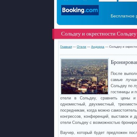
Бесплатное 
Сольдеу и окрестности Сольдеу
Главная
—
Отели
—
Андорра
— Сольдеу и окрестн
Бронирован
После выполн
самые лучши
Сольдеу по л
гостиницы и 
отели в Сольдеу, сравнить цены и
одноместный, двухместный, трехмест
посредникам, когда можно самостоятель
конгрессов, конференций, выставок и д
отели Сольдеу с возможностью брониро
Ваучер, который будет предложен пос