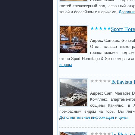
гостей тренажерный зал, сезонный отк
зоной и бассейном с шариками.
Дополни
Sport Hote
Адрес:
Carretera Genera
Отель класса люкс р
горнолыжными подъемн
отеля Sport Hermitage & Spa номера и а
и цены
Bellavista
Адрес:
Cami Marrades De
Комплекс апартаментов
общины Канильо, в А
прекрасным видом на горы. Вы легк
Дополнительная информация и цены
La Pleta d