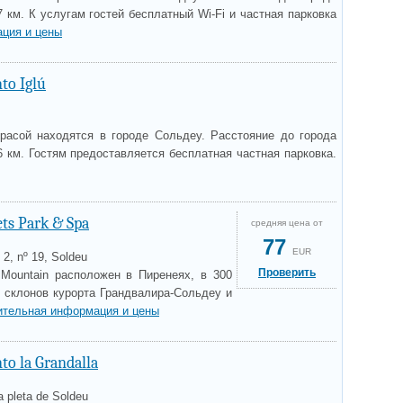
 км. К услугам гостей бесплатный Wi-Fi и частная парковка
ция и цены
to Iglú
ррасой находятся в городе Сольдеу. Расстояние до города
 км. Гостям предоставляется бесплатная частная парковка.
ets Park & Spa
средняя цена от
77
EUR
 2, nº 19, Soldeu
Проверить
s Mountain расположен в Пиренеях, в 300
 склонов курорта Грандвалира-Сольдеу и
ительная информация и цены
o la Grandalla
a pleta de Soldeu