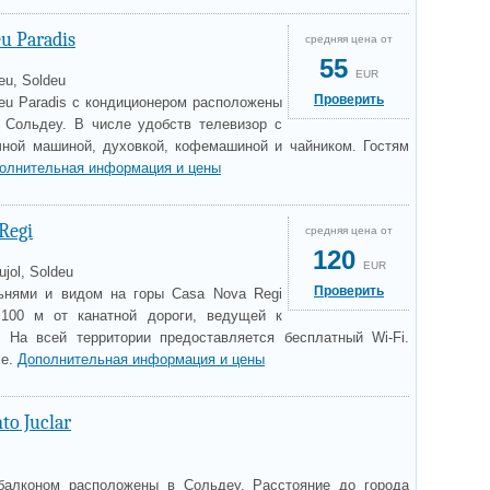
eu Paradis
средняя цена от
55
EUR
eu, Soldeu
Проверить
deu Paradis с кондиционером расположены
 Сольдеу. В числе удобств телевизор с
чной машиной, духовкой, кофемашиной и чайником. Гостям
олнительная информация и цены
Regi
средняя цена от
120
EUR
ujol, Soldeu
Проверить
ьнями и видом на горы Casa Nova Regi
100 м от канатной дороги, ведущей к
. На всей территории предоставляется бесплатный Wi-Fi.
ле.
Дополнительная информация и цены
to Juclar
 балконом расположены в Сольдеу. Расстояние до города