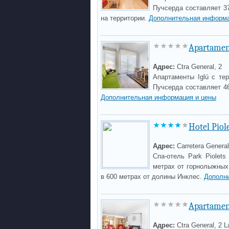
Пучсерда составляет 37
на территории.
Дополнительная информа
Apartamen
Адрес:
Ctra General, 2
Апартаменты Iglú с те
Пучсерда составляет 46
Дополнительная информация и цены
Hotel Piol
Адрес:
Carretera General
Спа-отель Park Piolet
метрах от горнолыжных
в 600 метрах от долины Инклес.
Дополн
Apartament
Адрес:
Ctra General, 2 L